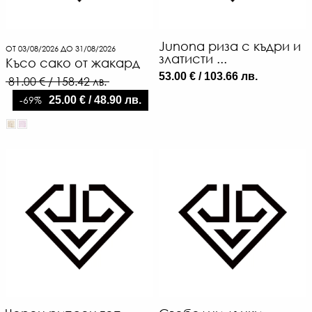
Junona риза с къдри и
ОТ 03/08/2026 ДО 31/08/2026
златисти ...
Късо сако от жакард
53.00 € / 103.66 лв.
81.00 € / 158.42 лв.
5
€
-69%
25.00 € / 48.90 лв.
/
10
Л
-
€
/
65
ЛВ