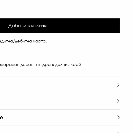
Добави в количка
дитна/дебитна карта.
лорален десен и къдра в долния край.
те