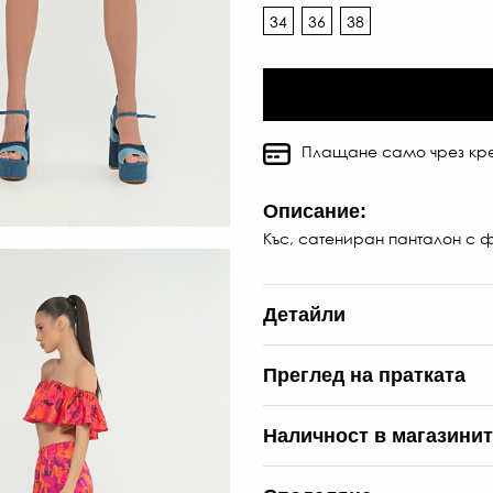
34
36
38
Плащане само чрез кре
Описание:
Къс, сатениран панталон с ф
Детайли
Преглед на пратката
Наличност в магазини