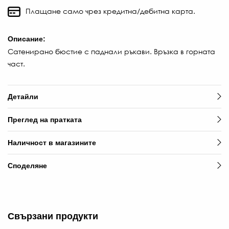
/
Плащане само чрез кредитна/дебитна карта.
129
ЛВ
Описание:
-30
Сатенирано бюстие с паднали ръкави. Връзка в горната
€
част.
/
90.
ЛВ.
Детайли
Преглед на пратката
Наличност в магазините
Споделяне
Свързани продукти