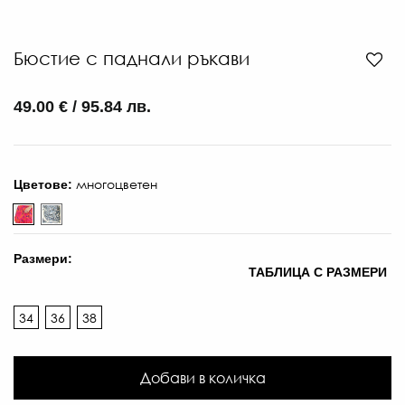
Бюстие с паднали ръкави
49.00 € / 95.84 лв.
многоцветен
Цветове:
Размери:
ТАБЛИЦА С РАЗМЕРИ
34
36
38
Добави в количка
66
€