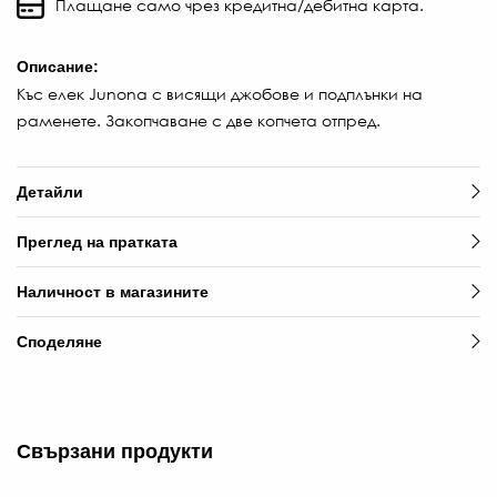
€
Плащане само чрез кредитна/дебитна карта.
/
12
Описание:
Л
Къс елек Junona с висящи джобове и подплънки на
-
раменете. Закопчаване с две копчета отпред.
€
/
90
Детайли
ЛВ
Преглед на пратката
Наличност в магазините
Споделяне
Свързани продукти