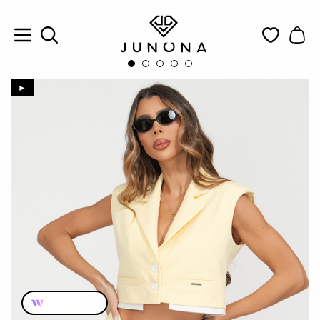
►
Пробвай ме