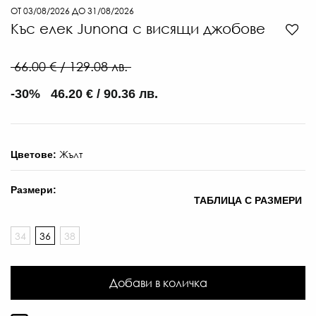
ОТ 03/08/2026 ДО 31/08/2026
Къс елек Junona с висящи джобове
66.00 € / 129.08 лв.
-30% 46.20 € / 90.36 лв.
Жълт
Цветове:
Размери:
ТАБЛИЦА С РАЗМЕРИ
34
36
38
Добави в количка
6