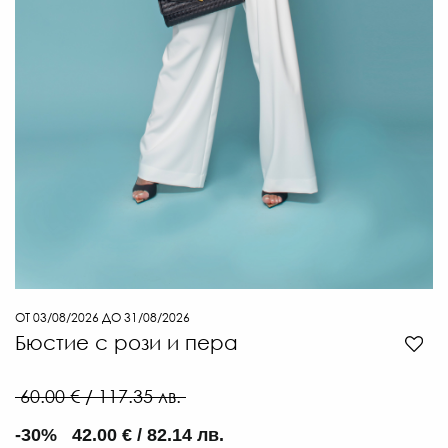
66
€
/
129
ЛВ
-30
€
/
90.
ЛВ.
ОТ 03/08/2026 ДО 31/08/2026
Бюстие с рози и пера
60.00 € / 117.35 лв.
-30% 42.00 € / 82.14 лв.