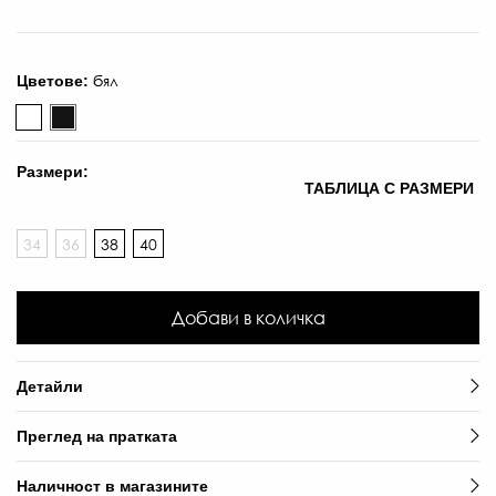
бял
Цветове:
Размери:
ТАБЛИЦА С РАЗМЕРИ
34
36
38
40
Добави в количка
96
Детайли
€
Преглед на пратката
/
187
Наличност в магазините
ЛВ