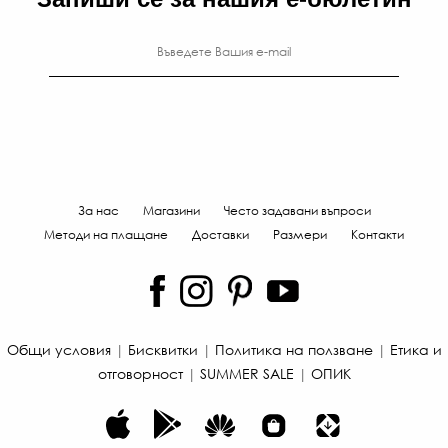
За нас
Магазини
Често задавани въпроси
Методи на плащане
Доставки
Размери
Контакти
Общи условия
|
Бисквитки
|
Политика на ползване
|
Етика и
86
отговорност
|
SUMMER SALE
|
ОПИК
€
/
168