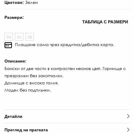
Зелен
Цветове:
Размери:
ТАБЛИЦА С РАЗМЕРИ
34
36
38
Плащане само чрез кредитна/дебитна карта.
Описание:
Бански от две части в контрастен неонов цвят. Горнище с
презрамки без закопчалки.
Долнище с висока талия.
Модел без подплънки.
Детайли
Преглед на пратката
56