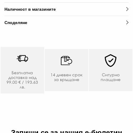
€
Наличност в магазините
/
109
Споделяне
ЛВ
-20
€
/
87.
ЛВ.
Безплатна
14 дневен срок
Сигурно
доставка над
за връщане
плащане
99.00 € / 193.63
лв.
Запиши се за нашия е-бюлетин