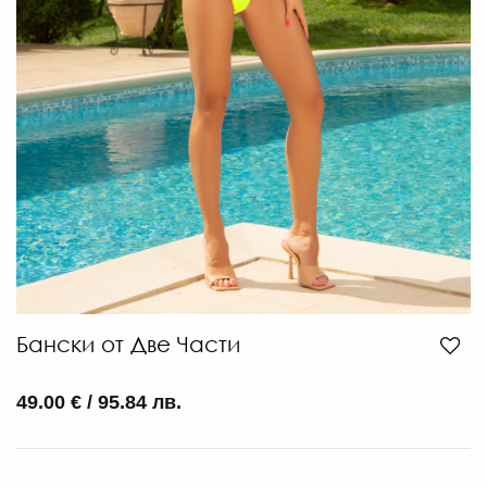
35
€
/
68.
ЛВ
-30
€
/
47.
ЛВ.
Бански от Две Части
49.00 € / 95.84 лв.