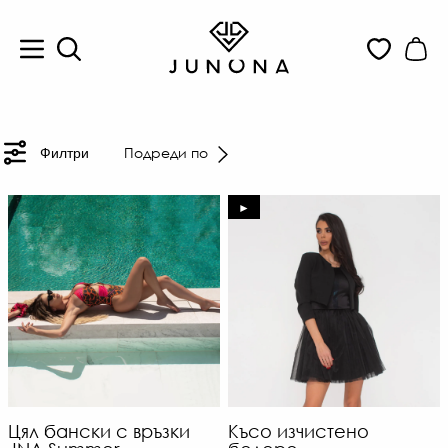
Подреди по
Филтри
►
Цял бански с връзки
Късо изчистено