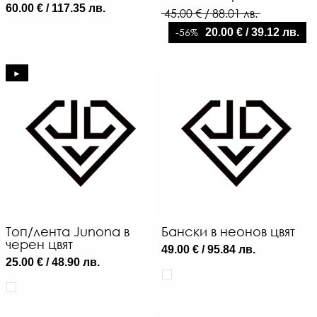
60.00 € / 117.35 лв.
45.00 € / 88.01 лв.
-56%
20.00 € / 39.12 лв.
►
3
€
/
68
Л
-
€
/
47
Топ/лента Junona в
Бански в неонов цвят
ЛВ
черен цвят
49.00 € / 95.84 лв.
25.00 € / 48.90 лв.