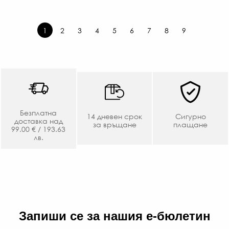
1
2
3
4
5
6
7
8
9
Безплатна
14 дневен срок
Сигурно
доставка над
за връщане
плащане
99.00 € / 193.63
лв.
Запиши се за нашия е-бюлетин