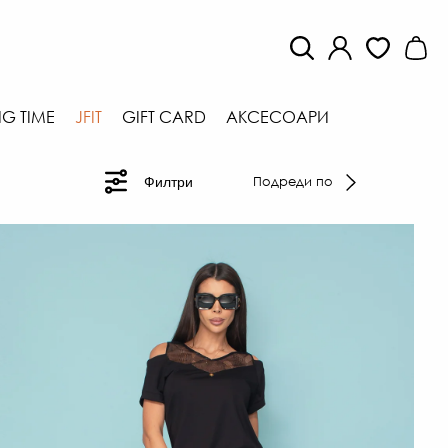
G TIME
JFIT
GIFT CARD
АКСЕСОАРИ
Подреди по
Филтри