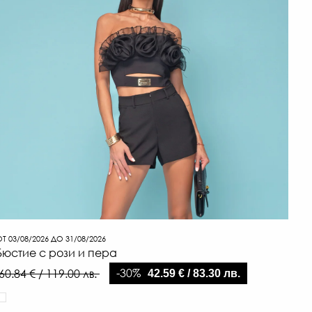
66
€
/
129
ЛВ.
-47
€
/
Т 03/08/2026 ДО 31/08/2026
Бюстие с рози и пера
68.
ЛВ.
-30%
60.84 € / 119.00 лв.
42.59 € / 83.30 лв.