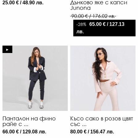
Дънково яке с капси
25.00 € / 48.90 лв.
Junona
90.00 € / 176.02 лв.
-28%
65.00 € / 127.13
лв.
►
Панталон на фино
Късо сако в розов цвят
райе с ...
със ...
66.00 € / 129.08 лв.
80.00 € / 156.47 лв.