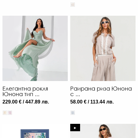
Елегантна рокля
Раирана риза Юнона
Юнона тип ...
с ...
229.00 € / 447.89 лв.
58.00 € / 113.44 лв.
►