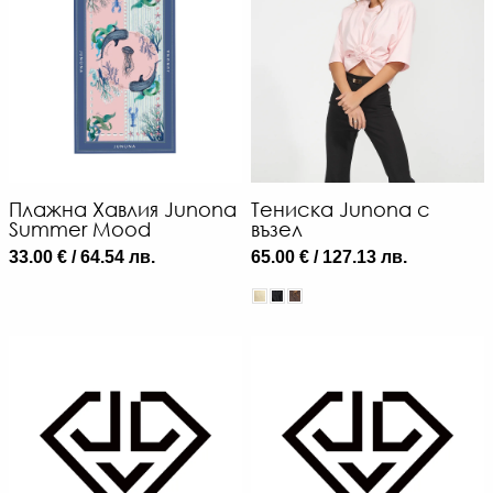
Плажна Хавлия Junona
Тениска Junona с
Summer Mood
възел
33.00 € / 64.54 лв.
65.00 € / 127.13 лв.
6
€