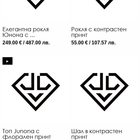
/
12
Л
Елегантна рокля
Рокля с контрастен
-
Юнона с ...
принт
€
249.00 € / 487.00 лв.
55.00 € / 107.57 лв.
/
10
ЛВ
►
Топ Junona с
Шал в контрастен
флорален принт
принт