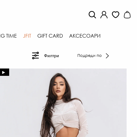
G TIME
JFIT
GIFT CARD
АКСЕСОАРИ
Подреди по
Филтри
►