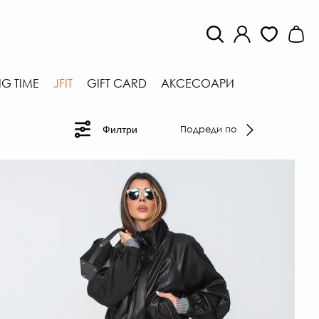
G TIME
JFIT
GIFT CARD
АКСЕСОАРИ
Подреди по
Филтри