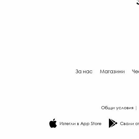
За нас
Магазини
Че
Общи условия
|
Изтегли в App Store
Свали от