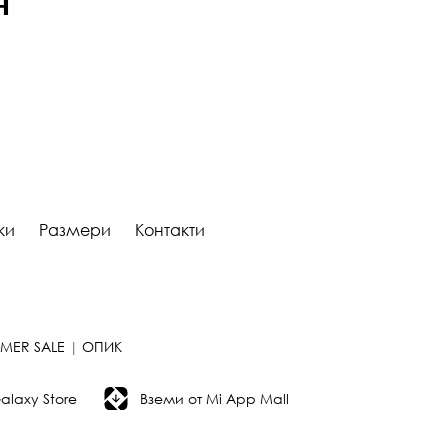
н
ки
Размери
Контакти
MER SALE
|
ОПИК
laxy Store
Вземи от Mi App Mall