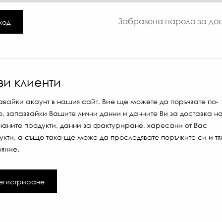
Забравена парола за дос
ход
ви клиенти
авайки акаунт в нашия сайт, Вие ще можете да поръчвате по-
о, запазвайки Вашите лични данни и данните Ви за доставка н
чаните продукти, данни за фактуриране, харесани от Вас
укти, а също така ще може да проследявате поръчките си и тя
ояние.
егистриране