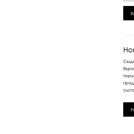
В
Но
Създ
бърз
поръ
прод
съст
Р