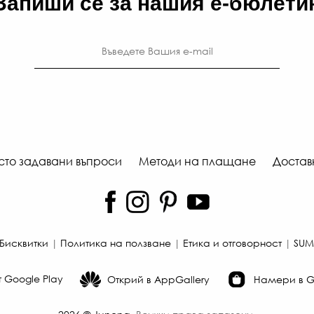
Запиши се за нашия е-бюлети
сто задавани въпроси
Методи на плащане
Достав
Бисквитки
|
Политика на ползване
|
Етика и отговорност
|
SUM
 Google Play
Открий в AppGallery
Намери в Ga