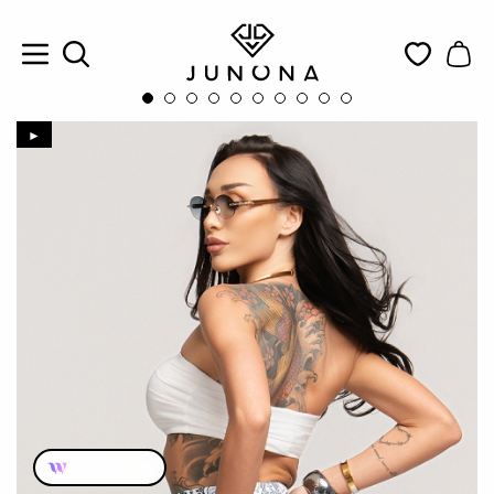
►
Пробвай ме