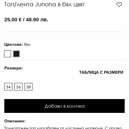
Топ/лента Junona в бял цвят
25.00 € / 48.90 лв.
бял
Цветове:
Размери:
ТАБЛИЦА С РАЗМЕРИ
34
36
38
Добави в количка
50
€
Описание:
/
Трикотажен топ изработен от ластична материя. С право