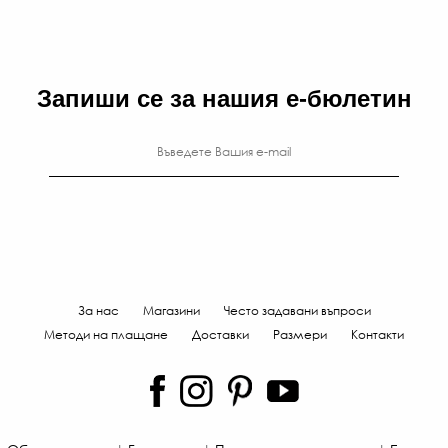
85
€
/
Запиши се за нашия е-бюлетин
166
ЛВ
-20
€
/
133
ЛВ.
За нас
Магазини
Често задавани въпроси
Методи на плащане
Доставки
Размери
Контакти