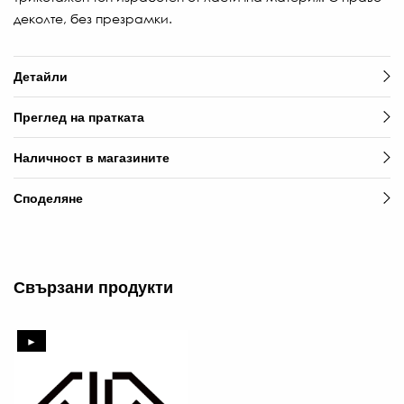
97.
деколте, без презрамки.
ЛВ
-30
Детайли
€
/
Преглед на пратката
68.
ЛВ.
Наличност в магазините
Споделяне
Свързани продукти
►
5