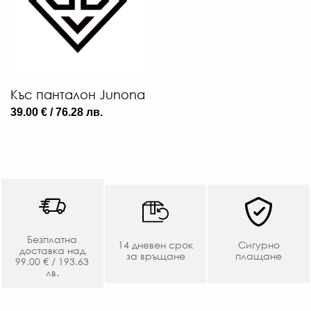
€
/
10
Л
-
€
Къс панталон Junona
/
39.00 € / 76.28 лв.
87
ЛВ
Безплатна
14 дневен срок
Сигурно
доставка над
за връщане
плащане
99.00 € / 193.63
лв.