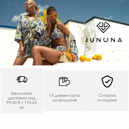
10
Л
-
€
/
50
ЛВ
Безплатна
14 дневен срок
Сигурно
доставка над
за връщане
плащане
99.00 € / 193.63
лв.