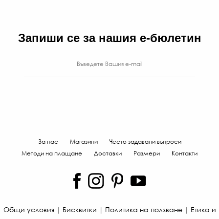
Запиши се за нашия е-бюлетин
2
За нас
Магазини
Често задавани въпроси
€
Методи на плащане
Доставки
Размери
Контакти
/
56
Л
-
Общи условия
|
Бисквитки
|
Политика на ползване
|
Етика и
€