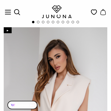
►
Пробвай ме