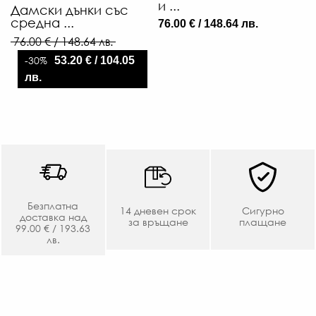
и ...
Дамски дънки със
76
средна ...
76.00 € / 148.64 лв.
76.00 € / 148.64 лв.
-30%
53.20 € / 104.05
лв.
Безплатна
14 дневен срок
Сигурно
доставка над
за връщане
плащане
99.00 € / 193.63
лв.