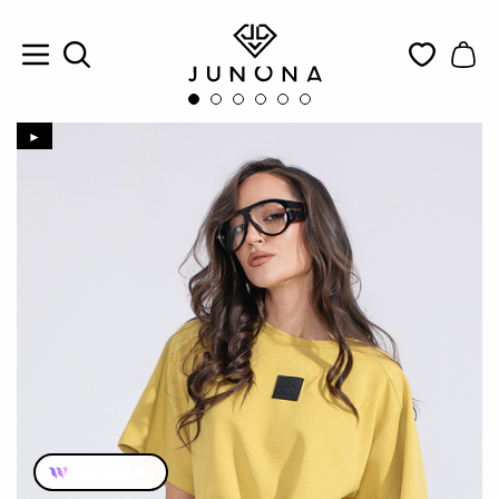
►
Пробвай ме