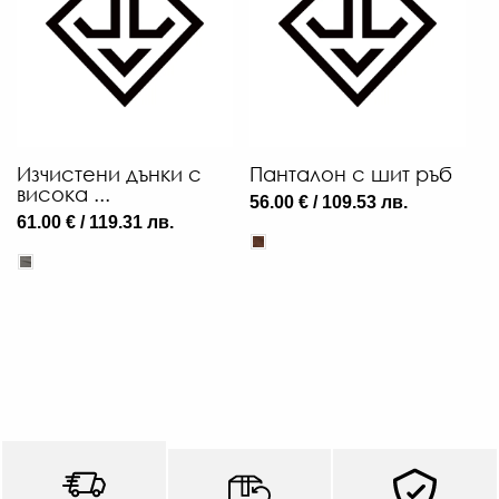
Изчистени дънки с
Панталон с шит ръб
ОТ
висока ...
П
56.00 € / 109.53 лв.
ш
61.00 € / 119.31 лв.
56