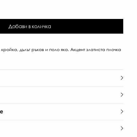
Добави в количка
 кройка, дълъг ръкав и поло яка. Акцент златиста плочка
те