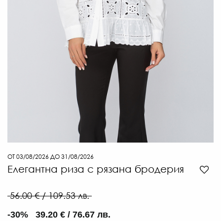
66
€
/
129
ЛВ
-30
€
/
90.
ЛВ.
ОТ 03/08/2026 ДО 31/08/2026
Елегантна риза с рязана бродерия
56.00 € / 109.53 лв.
-30% 39.20 € / 76.67 лв.