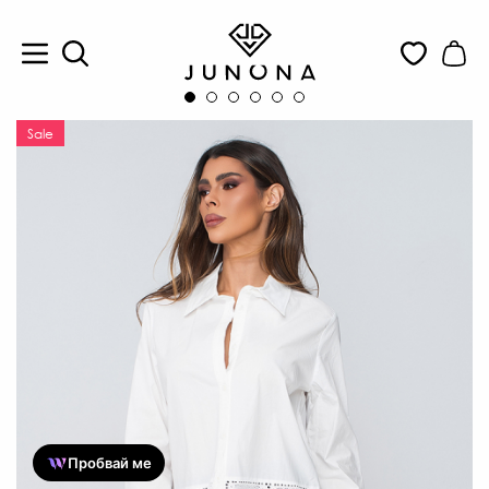
Sale
Пробвай ме