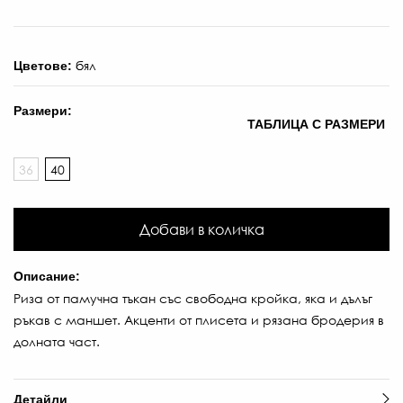
бял
Цветове:
Размери:
ТАБЛИЦА С РАЗМЕРИ
36
40
Добави в количка
Описание:
Риза от памучна тъкан със свободна кройка, яка и дълъг
ръкав с маншет. Акценти от плисета и рязана бродерия в
долната част.
Детайли