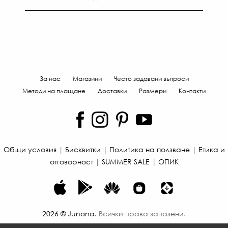
13
ЛВ
За нас
Магазини
Често задавани въпроси
Методи на плащане
Доставки
Размери
Контакти
Общи условия
|
Бисквитки
|
Политика на ползване
|
Етика и
отговорност
|
SUMMER SALE
|
ОПИК
2026
©
Junona
.
Всички права запазени.