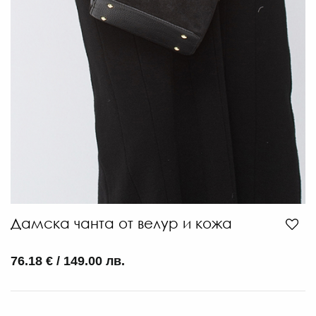
82
€
/
160
ЛВ
-30
€
/
112
Дамска чанта от велур и кожа
ЛВ.
76.18 € / 149.00 лв.