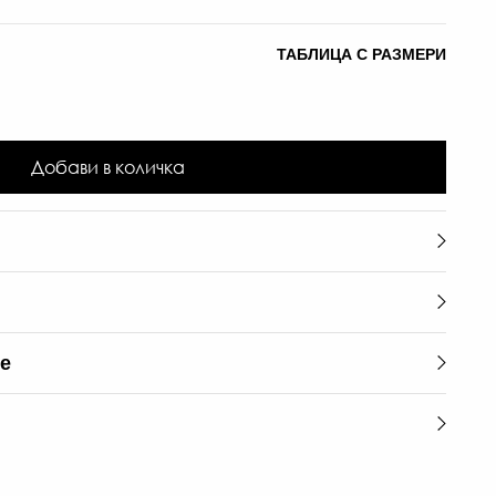
ТАБЛИЦА С РАЗМЕРИ
Добави в количка
те
55
€