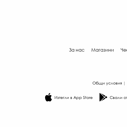
За нас
Магазини
Че
Общи условия
|
Изтегли в App Store
Свали от