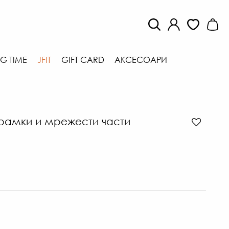
G TIME
JFIT
GIFT CARD
АКСЕСОАРИ
зрамки и мрежести части