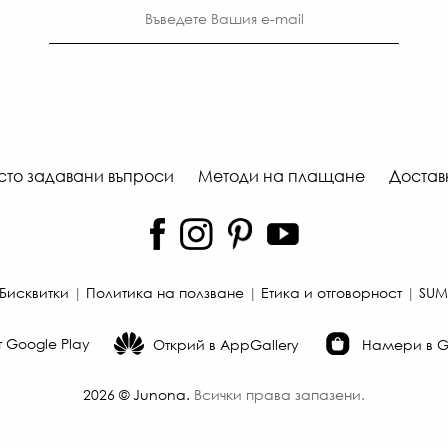
сто задавани въпроси
Методи на плащане
Достав
Бисквитки
|
Политика на ползване
|
Етика и отговорност
|
SUM
 Google Play
Открий в AppGallery
Намери в Ga
2026
©
Junona
.
Всички права запазени.