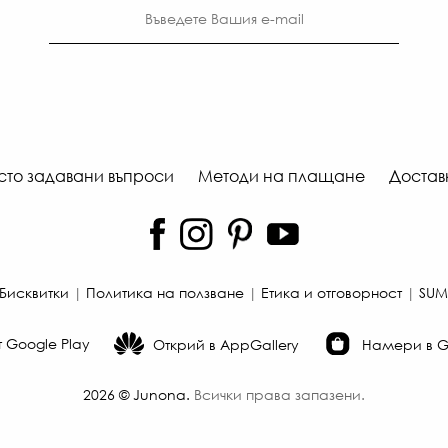
сто задавани въпроси
Методи на плащане
Достав
Бисквитки
|
Политика на ползване
|
Етика и отговорност
|
SUM
 Google Play
Открий в AppGallery
Намери в Ga
2026
©
Junona
.
Всички права запазени.