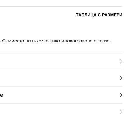
ТАБЛИЦА С РАЗМЕРИ
 С плисета на няколко нива и закопчаване с копче.
45.0
€
/
88.01
ЛВ.
-20%
3
€
те
/
70.41
ЛВ.