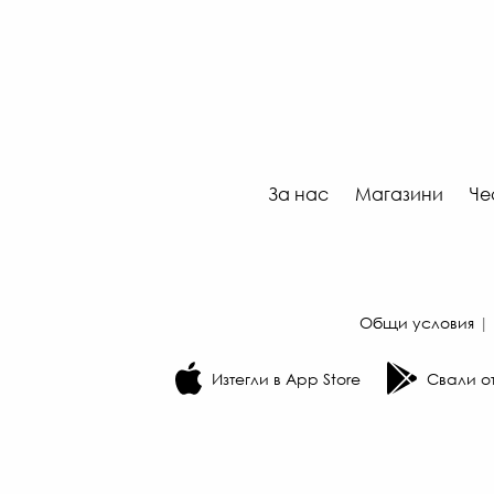
За нас
Магазини
Че
Общи условия
|
Изтегли в App Store
Свали от