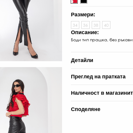
Размери:
34
36
38
40
Описание:
Боди тип прашка, без ръкави.
Детайли
Преглед на пратката
Наличност в магазини
Споделяне