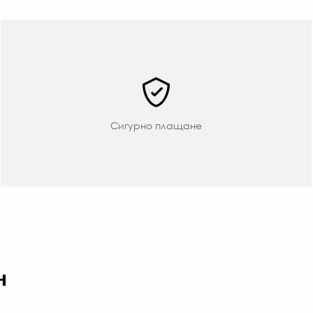
96.
ЛВ.
Сигурно плащане
н