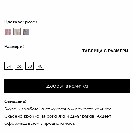
розов
Цветове:
Размери:
ТАБЛИЦА С РАЗМЕРИ
34
36
38
40
Добави в количка
Описание:
Блуза, изработена от луксозно мрежесто кадифе.
Скъсена кройка, висока яка и дълъг ръкав. Акцент
86
оформящ възел в предната част.
€
/