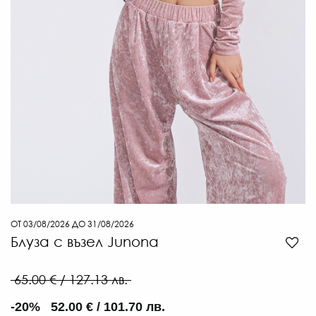
29
€
/
56.
ЛВ
-30
€
/
39.
ЛВ.
ОТ 03/08/2026 ДО 31/08/2026
Блуза с възел Junona
65.00 € / 127.13 лв.
-20% 52.00 € / 101.70 лв.