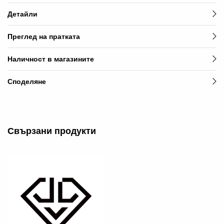
168
Детайли
ЛВ
-30
Преглед на пратката
€
/
Наличност в магазините
117
Споделяне
ЛВ.
Свързани продукти